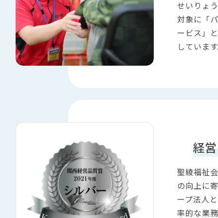
せいりょ
対象に「
ービス」
しています
経営
聖綾福祉会
の向上に
ープ法人
率的な業