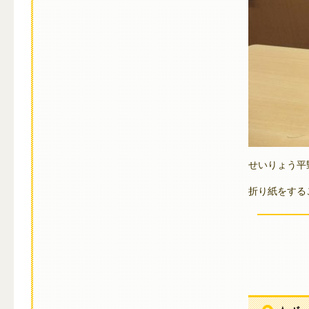
せいりょう平
折り紙をする