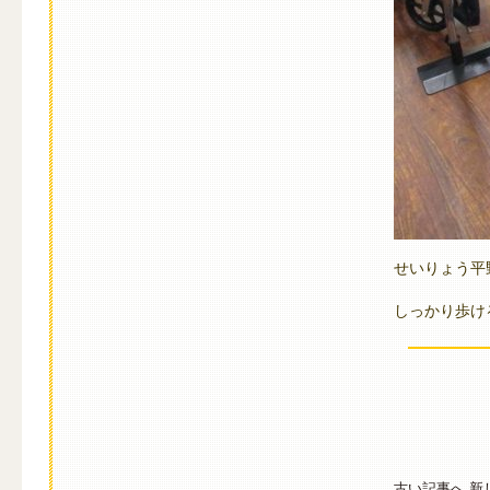
せいりょう平
しっかり歩け
古い記事へ
新