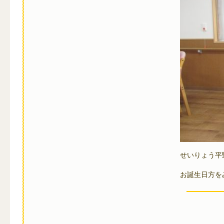
せいりょう平
お誕生日方を