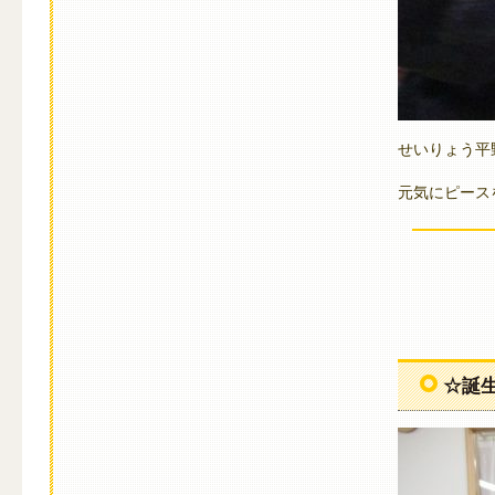
せいりょう平
元気にピース
☆誕