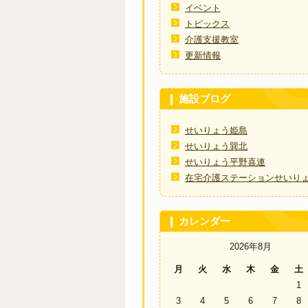
イベント
トピックス
介護支援教室
更新情報
施設ブログ
せいりょう姫島
せいりょう巽北
せいりょう平野喜連
在宅介護ステーションせいり
カレンダー
2026年8月
月
火
水
木
金
土
1
3
4
5
6
7
8