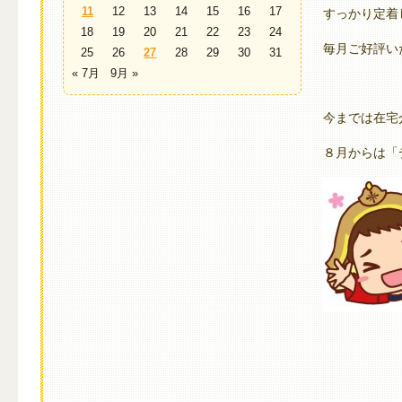
11
12
13
14
15
16
17
すっかり定着
18
19
20
21
22
23
24
毎月ご好評い
25
26
27
28
29
30
31
« 7月
9月 »
今までは在宅
８月からは「