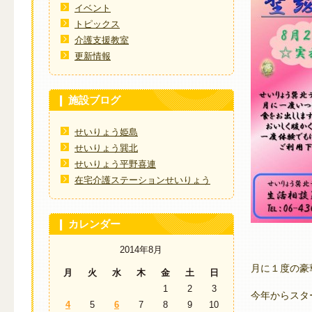
イベント
トピックス
介護支援教室
更新情報
施設ブログ
せいりょう姫島
せいりょう巽北
せいりょう平野喜連
在宅介護ステーションせいりょう
カレンダー
2014年8月
月に１度の豪
月
火
水
木
金
土
日
1
2
3
今年からスタ
4
5
6
7
8
9
10